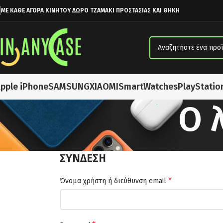
ΜΕ ΚΑΘΕ ΑΓΟΡΑ ΚΙΝΗΤΟΥ ΔΩΡΟ ΤΖΑΜΑΚΙ ΠΡΟΣΤΑΣΙΑΣ ΚΑΙ ΘΗΚΗ
pple iPhone
SAMSUNG
XIAOMI
SmartWatches
PlayStatio
Ο 
ΣΎΝΔΕΣΗ
*
Όνομα χρήστη ή διεύθυνση email