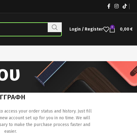
0
Login / Register
0,00
€
ου
ΕΓΓΡΑΦΉ
to access your order status and history. Just fill
 new account set up for you in no time. We will
ssary to make the purchase process faster and
easier.