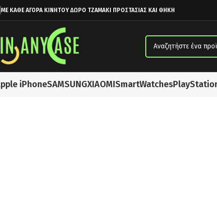
ΜΕ ΚΑΘΕ ΑΓΟΡΑ ΚΙΝΗΤΟΥ ΔΩΡΟ ΤΖΑΜΑΚΙ ΠΡΟΣΤΑΣΙΑΣ ΚΑΙ ΘΗΚΗ
pple iPhone
SAMSUNG
XIAOMI
SmartWatches
PlayStatio
Αρχική σελίδα
Χωρίς κατηγορία
Apple Back Cover Σιλικόνης Mellow 