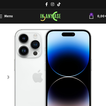
0
Menu
0,00
Αρχική σελίδα
Συσκευές Κινητής
Apple iPhone