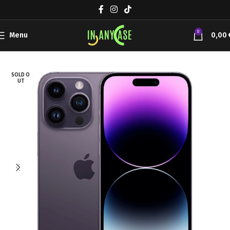
0
Menu
0,00
Αρχική σελίδα
Συσκευές Κινητής
Apple iPhone
SOLD O
UT