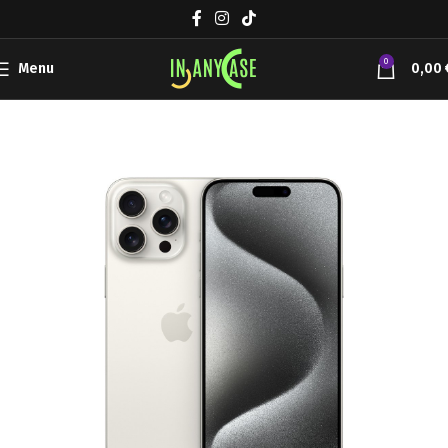
0
Menu
0,00
Αρχική σελίδα
Συσκευές Κινητής
Apple iPhone