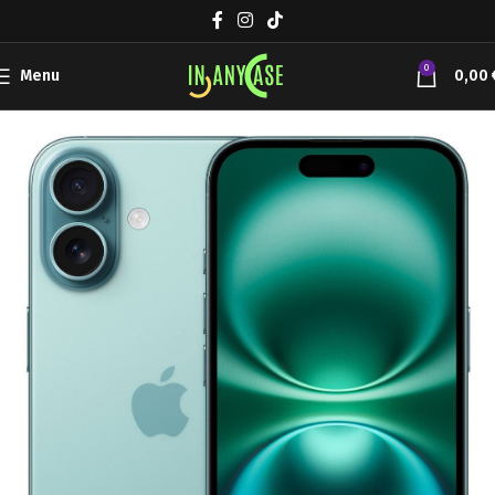
0
Menu
0,00
Αρχική σελίδα
Συσκευές Κινητής
Apple iPhone