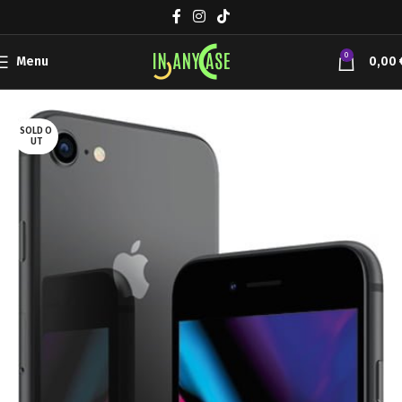
0
Menu
0,00
Αρχική σελίδα
Συσκευές Κινητής
Apple iPhone
SOLD O
UT