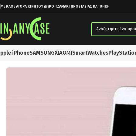
ΜΕ ΚΑΘΕ ΑΓΟΡΑ ΚΙΝΗΤΟΥ ΔΩΡΟ ΤΖΑΜΑΚΙ ΠΡΟΣΤΑΣΙΑΣ ΚΑΙ ΘΗΚΗ
pple iPhone
SAMSUNG
XIAOMI
SmartWatches
PlayStatio
Αρχική σελίδα
Φορτιστές
APPLE WATCH 2 in 1 ΕΠΙΤΡΑΠΕΖΙΟΣ ΦΟΡΤ