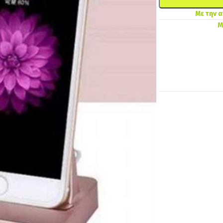
Με την 
Μ