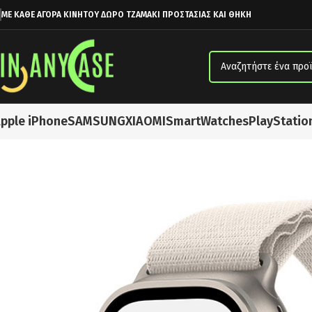
ΜΕ ΚΑΘΕ ΑΓΟΡΑ ΚΙΝΗΤΟΥ ΔΩΡΟ ΤΖΑΜΑΚΙ ΠΡΟΣΤΑΣΙΑΣ ΚΑΙ ΘΗΚΗ
pple iPhone
SAMSUNG
XIAOMI
SmartWatches
PlayStatio
Αρχική σελίδα
SmartWatches
Apple Watch Ultra 49mm