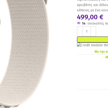
ορειβάτες και άλλου
κάποιος με ένα κοιν
499,00
€
14
επισκεπτες π
Με την 
Μ