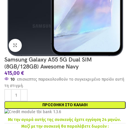
Click to enlarge
Samsung Galaxy A55 5G Dual SIM
(8GB/128GB) Awesome Navy
415,00
€
10
επισκεπτες παρακολουθούν το συγκεκριμένο προϊόν αυτή
τη στιγμή.
ΠΡΟΣΘΉΚΗ ΣΤΟ ΚΑΛΆΘΙ
Με την αγορά αυτής της συσκευής έχετε εγγύηση 24 μηνών.
Μαζί με την συσκευή θα παραλάβετε δωρεάν :