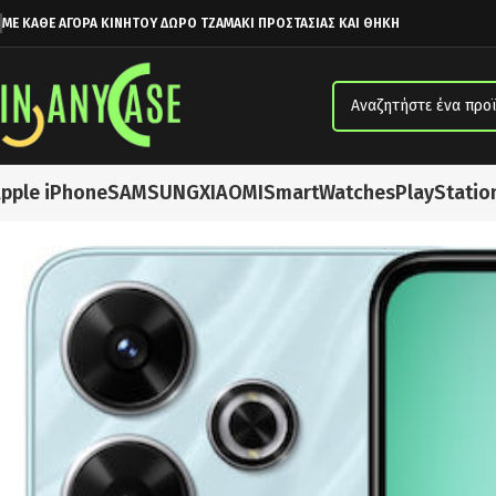
ΜΕ ΚΑΘΕ ΑΓΟΡΑ ΚΙΝΗΤΟΥ ΔΩΡΟ ΤΖΑΜΑΚΙ ΠΡΟΣΤΑΣΙΑΣ ΚΑΙ ΘΗΚΗ
pple iPhone
SAMSUNG
XIAOMI
SmartWatches
PlayStatio
Αρχική σελίδα
XIAOMI
Xiaomi Redmi 13 NFC Dual SIM (6GB/128GB) 