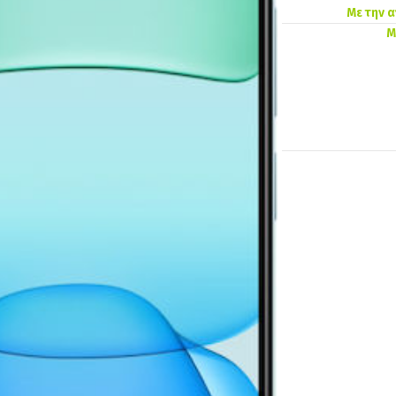
Με την 
Μ