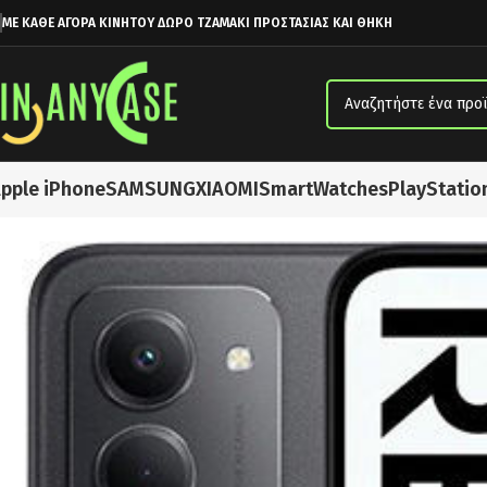
ΜΕ ΚΑΘΕ ΑΓΟΡΑ ΚΙΝΗΤΟΥ ΔΩΡΟ ΤΖΑΜΑΚΙ ΠΡΟΣΤΑΣΙΑΣ ΚΑΙ ΘΗΚΗ
pple iPhone
SAMSUNG
XIAOMI
SmartWatches
PlayStatio
Αρχική σελίδα
XIAOMI
Xiaomi Redmi 15 4G Dual SIM (6/128GB) Midn