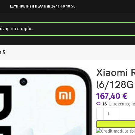
ΕΞΥΠΗΡΕΤΗΣΗ ΠΕΛΑΤΩΝ
2441 40 10 50
n 5
ight Black
Xiaomi 
(6/128G
167,40
€
16
επισκεπτες π