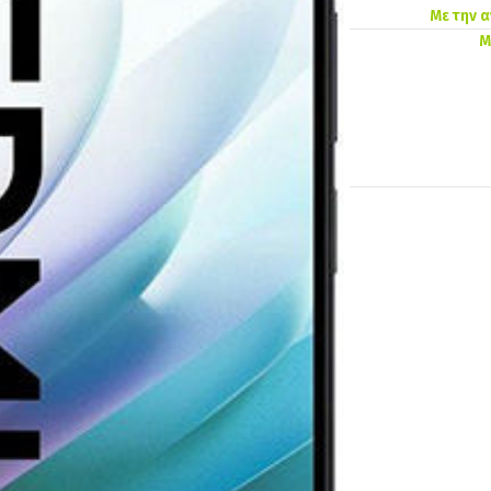
Με την 
Μ